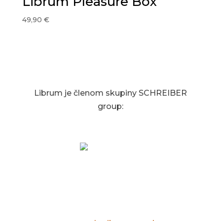
Librum Pleasure Box
49,90
€
Librum je členom skupiny SCHREIBER
group:
SCHREIBER 1853
Špecialista na HR, proces management,
biznis development, projekt management,
poradenstvo a služby pre firmy.