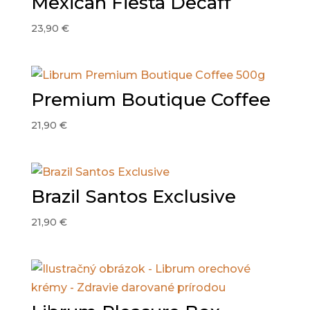
Mexican Fiesta Decaff
23,90
€
Premium Boutique Coffee
21,90
€
Brazil Santos Exclusive
21,90
€