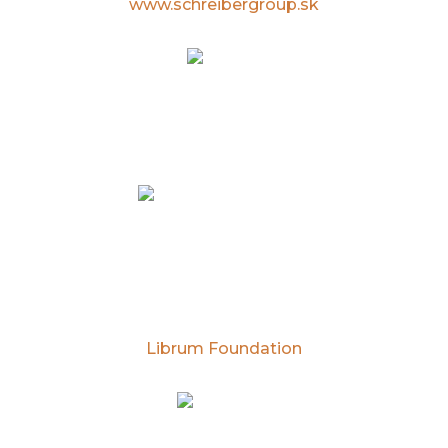
www.schreibergroup.sk
Librum
Špecialista na zdravie, wellbeing a work-life
balance.
Librum Foundation
Aktivity a projekty pre podporu hľadania
talentov, zdravie, organizáciu benefičných
podujatí, grantových projektov.
Librum Foundation
Violets.sk