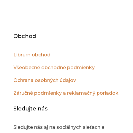
Librum a naučte sa ako vďaka osobnému
rastu žiť plnohodnotnejší, šťastnejší a zdravší
život.
Obchod
Librum obchod
Všeobecné obchodné podmienky
Ochrana osobných údajov
Záručné podmienky a reklamačný poriadok
Sledujte nás
Sledujte nás aj na sociálnych sieťach a