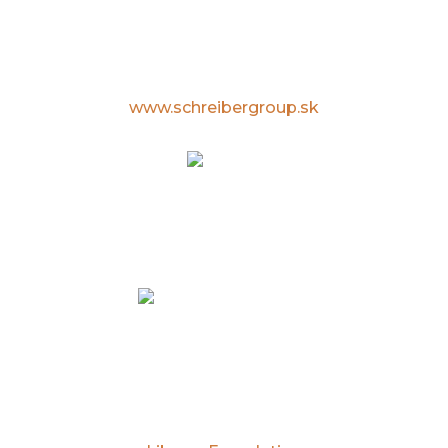
Špecialista na HR, proces management,
biznis development, projekt management,
poradenstvo a služby pre firmy.
www.schreibergroup.sk
Librum
Špecialista na zdravie, wellbeing a work-life
balance.
Librum Foundation
Aktivity a projekty pre podporu hľadania
talentov, zdravie, organizáciu benefičných
podujatí, grantových projektov.