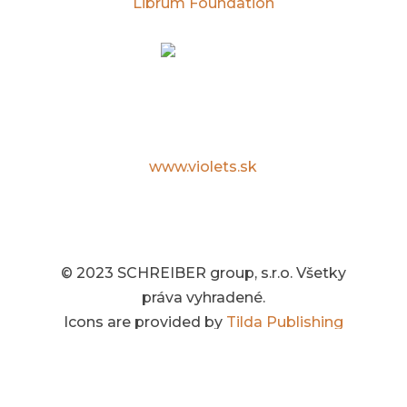
Librum Foundation
Violets.sk
Špecialista na kvety, darčeky, dizajn
interiérov a záhrad.
www.violets.sk
© 2023 SCHREIBER group, s.r.o. Všetky
práva vyhradené.
Icons are provided by
Tilda Publishing
Používanie súborov cookies
|
Zásady
ochrany osobných údajov