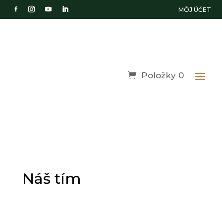
MÔJ ÚČET
Položky 0
Náš tím