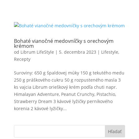
Bohaté vianočné medovníčky s orechovým
krémom
od
Librum LifeStyle
|
5. decembra 2023
|
Lifestyle
,
Recepty
Suroviny: 650 g špaldovej múky 150 g tekutého medu
250 g práškového cukru 50 g rozpusteného masla 3
ks vajcia Librum orieškový krém podľa chuti napr.
Himalayan Adventure, Peanut Crunchy, Pistachio,
Strawberry Dream 3 kávové lyžičky perníkového
korenia 2 kávové lyžičky...
Hľadať