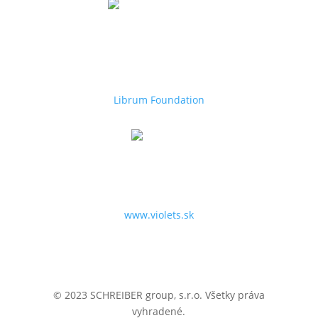
Librum Foundation
Aktivity a projekty pre podporu hľadania talentov,
zdravie, organizáciu benefičných podujatí,
grantových projektov.
Librum Foundation
Violets.sk
Špecialista na kvety, darčeky, dizajn interiérov a
záhrad.
www.violets.sk
© 2023 SCHREIBER group, s.r.o. Všetky práva
vyhradené.