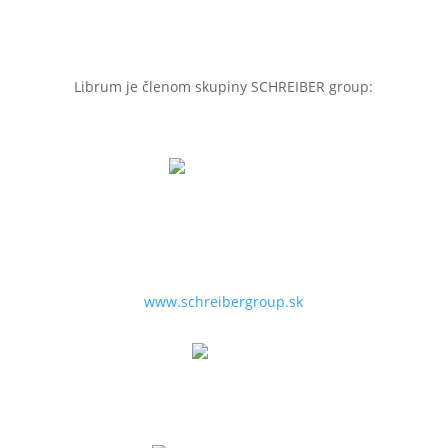
Librum je členom skupiny SCHREIBER group:
SCHREIBER 1853
Špecialista na HR, proces management, biznis
development, projekt management, poradenstvo a
služby pre firmy.
www.schreibergroup.sk
Librum
Špecialista na zdravie, wellbeing a work-life balance.