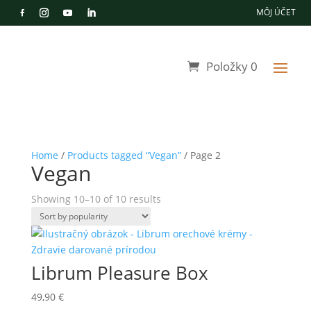
MÔJ ÚČET
Položky 0
Home
/
Products tagged “Vegan”
/ Page 2
Vegan
Showing 10–10 of 10 results
Librum Pleasure Box
49,90
€