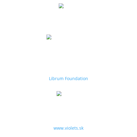
Librum
Špecialista na zdravie, wellbeing a work-life balance.
Librum Foundation
Aktivity a projekty pre podporu hľadania talentov,
zdravie, organizáciu benefičných podujatí,
grantových projektov.
Librum Foundation
Violets.sk
Špecialista na kvety, darčeky, dizajn interiérov a
záhrad.
www.violets.sk