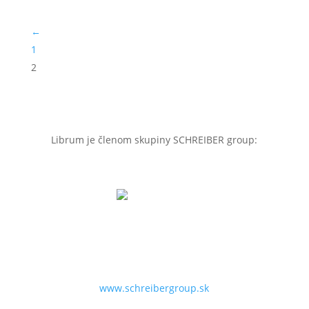
←
1
2
Librum je členom skupiny SCHREIBER group:
SCHREIBER 1853
Špecialista na HR, proces management, biznis
development, projekt management, poradenstvo a
služby pre firmy.
www.schreibergroup.sk