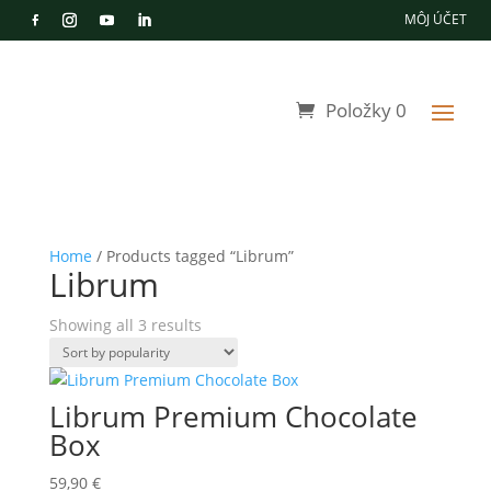
MÔJ ÚČET
Položky 0
Home
/ Products tagged “Librum”
Librum
Showing all 3 results
Librum Premium Chocolate
Box
59,90
€