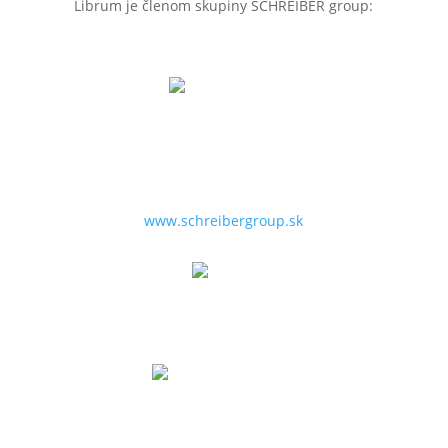
Librum je členom skupiny SCHREIBER group:
SCHREIBER 1853
Špecialista na HR, proces management, biznis
development, projekt management, poradenstvo a
služby pre firmy.
www.schreibergroup.sk
Librum
Špecialista na zdravie, wellbeing a work-life balance.
Librum Foundation
Aktivity a projekty pre podporu hľadania talentov,
zdravie, organizáciu benefičných podujatí,