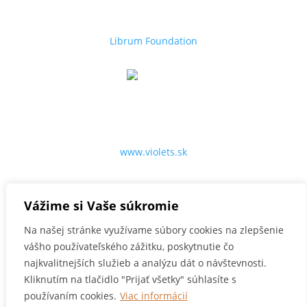
grantových projektov.
Librum Foundation
Violets.sk
Špecialista na kvety, darčeky, dizajn interiérov a
záhrad.
www.violets.sk
Vážime si Vaše súkromie
© 2023 SCHREIBER group, s.r.o. Všetky práva
Na našej stránke využívame súbory cookies na zlepšenie
vyhradené.
vášho používateľského zážitku, poskytnutie čo
Icons are provided by
Tilda Publishing
najkvalitnejších služieb a analýzu dát o návštevnosti.
Používanie súborov cookies
|
Zásady ochrany
Kliknutím na tlačidlo "Prijať všetky" súhlasíte s
osobných údajov
používaním cookies.
Viac informácií