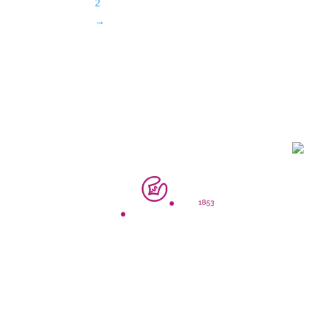
2
→
Lib
Špecialista
wellbeing 
bala
SCHREIBER 1853
Špecialista na HR,
proces management,