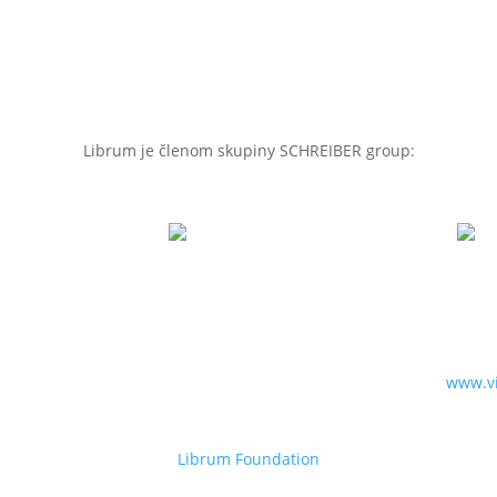
Librum je členom skupiny SCHREIBER group:
rum
Librum Foundation
Viol
 na zdravie,
Aktivity a projekty pre
Špecialist
a work-life
podporu hľadania
darčeky
nce.
talentov, zdravie,
interiéro
organizáciu benefičných
www.vi
podujatí, grantových
projektov.
Librum Foundation