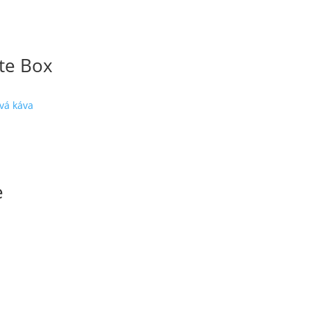
te Box
e