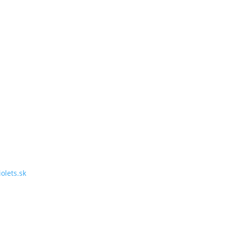
ets.sk
a na kvety,
, dizajn
v a záhrad.
olets.sk