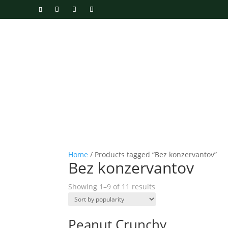
Home
/ Products tagged “Bez konzervantov”
Bez konzervantov
Showing 1–9 of 11 results
Peanut Crunchy