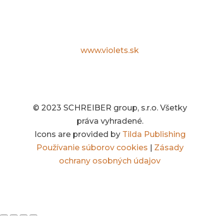
Violets.sk
Špecialista na kvety, darčeky, dizajn
interiérov a záhrad.
www.violets.sk
© 2023 SCHREIBER group, s.r.o. Všetky
práva vyhradené.
Icons are provided by
Tilda Publishing
Používanie súborov cookies
|
Zásady
ochrany osobných údajov