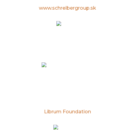
www.schreibergroup.sk
Librum
Špecialista na zdravie, wellbeing a work-life
balance.
Librum Foundation
Aktivity a projekty pre podporu hľadania
talentov, zdravie, organizáciu benefičných
podujatí, grantových projektov.
Librum Foundation