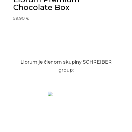
Chocolate Box
59,90
€
Librum je členom skupiny SCHREIBER
group:
SCHREIBER 1853
Špecialista na HR, proces management,
biznis development, projekt management,
poradenstvo a služby pre firmy.